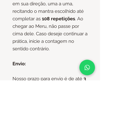
em sua direção, uma a uma,
recitando o mantra escolhido até
completar as
108 repetições
. Ao
chegar ao Meru, não passe por
cima dele. Caso deseje continuar a
prática, inicie a contagem no
sentido contrário.
Envio:
Nosso prazo para envio é de até
3
dias úteis
(podendo ocorrer antes),
acrescido do prazo estabelecido
pelos Correios para sua região. Não
nos responsabilizamos por
eventuais atrasos na entrega
causados pelos Correios.